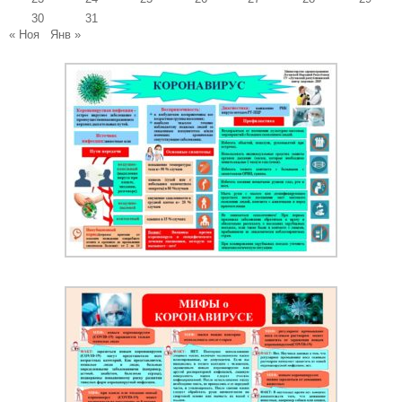
30
31
« Ноя
Янв »