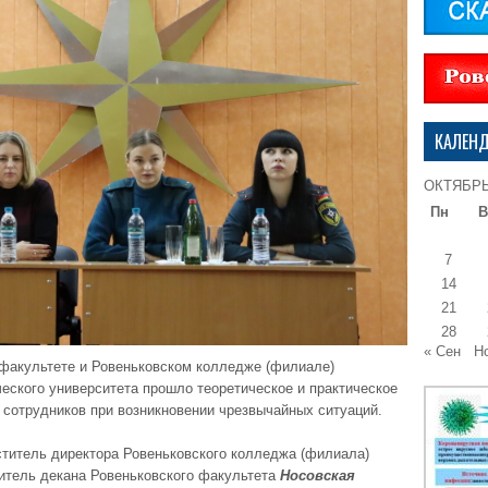
КАЛЕН
ОКТЯБРЬ
Пн
В
7
14
21
28
« Сен
Н
 факультете и Ровеньковском колледже (филиале)
ческого университета прошло теоретическое и практическое
 сотрудников при возникновении чрезвычайных ситуаций.
ститель директора Ровеньковского колледжа (филиала)
титель декана Ровеньковского факультета
Носовская