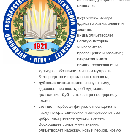
символов:
круг
символизирует
единство жизни, знаний и
защиты;
книга
олицетворяет
богатую историю
университета,
просвещение и развитие;
открытая книга
–
символ образования и
культуры, обозначает жизнь и мудрость,
благородство и стремление к знаниям;
дубовые листья
символизируют силу,
здоровье, прочность, победу, мощь,
долголетие.
Дуб
– это священное дерево у
славян;
солнце
– гербовая фигура, относящаяся к
числу негеральдических и олицетворяет свет,
добро, наступление лучших времён.
Восходящее солце – луч знаний,
олицетворяет надежду, новый период, новую