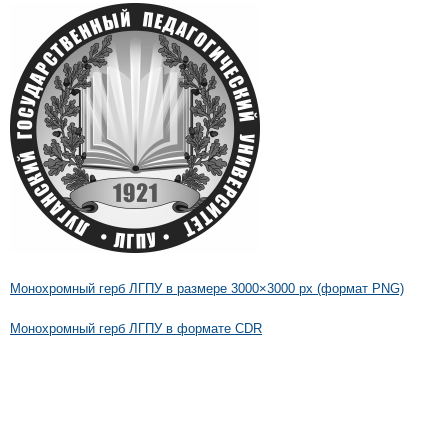
Монохромный герб ЛГПУ в размере 3000×3000 px (формат PNG)
Монохромный герб ЛГПУ в формате CDR