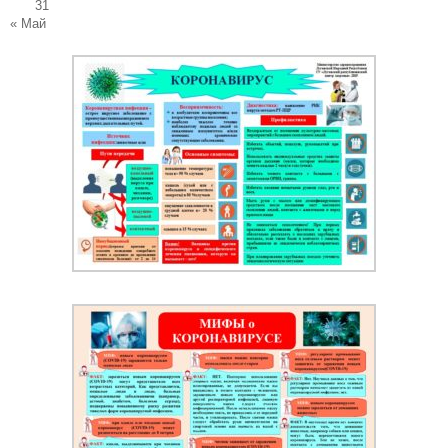
31
« Май